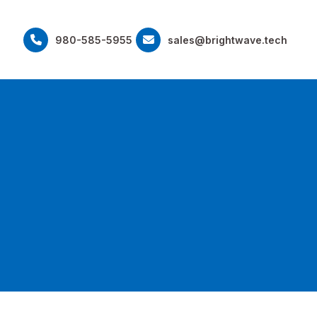
980-585-5955
sales@brightwave.tech